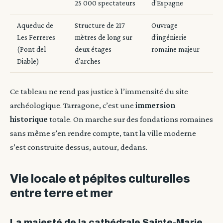
25 000 spectateurs
d’Espagne
Aqueduc de
Structure de 217
Ouvrage
Les Ferreres
mètres de long sur
d’ingénierie
(Pont del
deux étages
romaine majeur
Diable)
d’arches
Ce tableau ne rend pas justice à l’immensité du site
archéologique. Tarragone, c’est une
immersion
historique
totale. On marche sur des fondations romaines
sans même s’en rendre compte, tant la ville moderne
s’est construite dessus, autour, dedans.
Vie locale et pépites culturelles
entre terre et mer
La majesté de la cathédrale Sainte-Marie